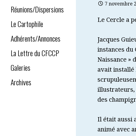
7 novembre 
Réunions/Dispersions
Le Cercle a p
Le Cartophile
Adhérents/Annonces
Jacques Guieu
instances du C
La Lettre du CFCCP
Naissance » d
Galeries
avait install
scrupuleuseme
Archives
illustrateurs
des champig
Il était aussi
animé avec ar