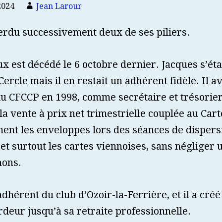
2024
Jean Larour
erdu successivement deux de ses piliers.
x est décédé le 6 octobre dernier. Jacques s’ét
ercle mais il en restait un adhérent fidèle. Il a
u CFCCP en 1998, comme secrétaire et trésorier,
é la vente à prix net trimestrielle couplée au Car
nt les enveloppes lors des séances de dispersio
, et surtout les cartes viennoises, sans négliger
nons.
 adhérent du club d’Ozoir-la-Ferrière, et il a cré
deur jusqu’à sa retraite professionnelle.