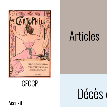
Passer
au
contenu
Articles
CFCCP
Décès 
Accueil