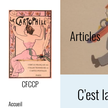
Passer
au
contenu
Articles
CFCCP
C’est l
Accueil