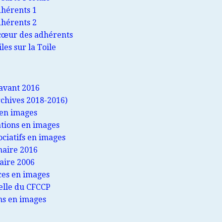
dhérents 1
dhérents 2
cœur des adhérents
les sur la Toile
avant 2016
rchives 2018-2016)
 en images
tions en images
ociatifs en images
naire 2016
aire 2006
ces en images
uelle du CFCCP
ns en images