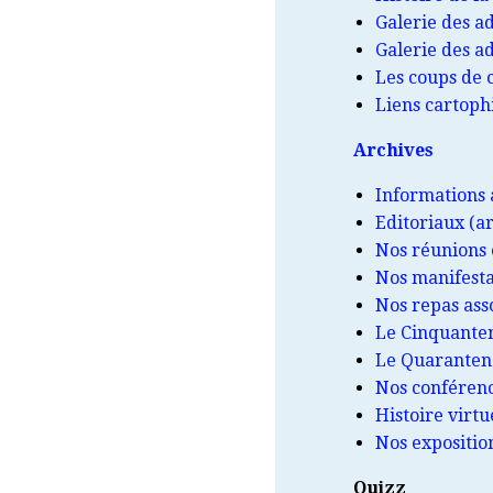
Galerie des a
Galerie des a
Les coups de 
Liens cartophi
Archives
Informations 
Editoriaux (a
Nos réunions
Nos manifesta
Nos repas ass
Le Cinquante
Le Quaranten
Nos conféren
Histoire virt
Nos expositio
Quizz