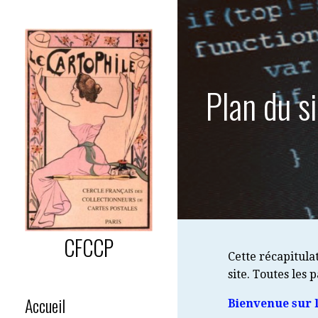
Passer
au
contenu
Plan du s
CFCCP
Cette récapitula
site. Toutes les 
Accueil
Bienvenue sur l